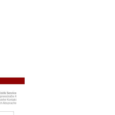
istik
S
ervice
Spreestraße 4
siehe Kontakt
ach Absprache