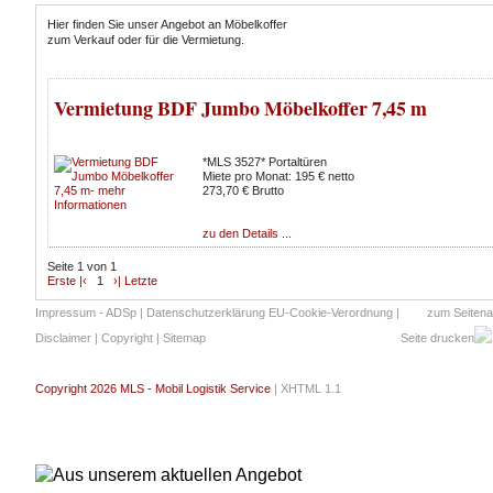
Hier finden Sie unser Angebot an Möbelkoffer
zum Verkauf oder für die Vermietung.
Vermietung BDF Jumbo Möbelkoffer 7,45 m
*MLS 3527* Portaltüren
Miete pro Monat: 195 € netto
273,70 € Brutto
zu den Details ...
Seite 1 von 1
Erste |‹
1
›| Letzte
Impressum - ADSp
|
Datenschutzerklärung EU-Cookie-Verordnung
|
zum Seiten
Disclaimer
|
Copyright
|
Sitemap
Seite drucken
Copyright 2026 MLS - Mobil Logistik Service
|
XHTML 1.1