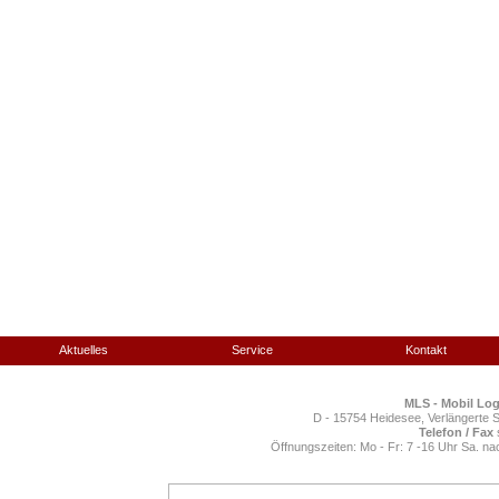
Aktuelles
Service
Kontakt
MLS
-
M
obil
L
og
D - 15754 Heidesee, Verlängerte 
Telefon / Fax
Öffnungszeiten: Mo - Fr: 7 -16 Uhr Sa. n