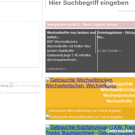
Neuigkeiten bei MLS - Mobil Logistik Service
Wechselkoffer neu lackiert und
Unterlegplatten - Stütz
sofort...
für...
BDF Wechselbrücke
Wechselkoffer mit Rolltor Neu
lackiert Stahlkoffer
zu den Details »
GlattwandLänge 7.45 mRolltor,
durchrepariertInnen...
weiterlesen »
Gebrauchte
anfang
Wechselbrück
Wechselpritsche
Wechselkoffer
Gebrauchte Wechselbrücken zur Zeit im Angebot:
Gebrauchte