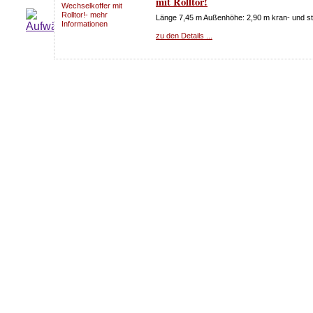
mit Rolltor!
Länge 7,45 m Außenhöhe: 2,90 m kran- und st
zu den Details ...
Vermietung von BDF-Wechselpritsch
m!
*630334 2* Bj.:2008 mit höhenverstellbaren St
zu den Details ...
BDF Stahlkoffer mit Rolltor 7,45 m
*200172 0* kran - und stapelbar
zu den Details ...
BDF Wechselbrücke mit Rolltor 7
neu!!!
*547300* Bj. 2012
zu den Details ...