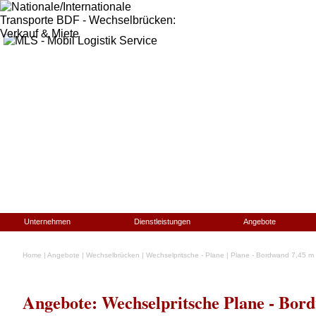
Unternehmen
Dienstleistungen
Angebote
Home
|
Angebote
|
Wechselbrücken
|
Wechselpritsche - Plane
|
Plane - Bordwand 7,45 m
Angebote: Wechselpritsche Plane - Bo