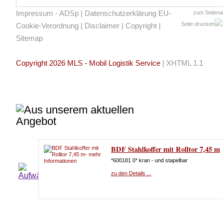
Impressum - ADSp
|
Datenschutzerklärung EU-
zum Seiten
Seite drucken
Cookie-Verordnung
|
Disclaimer
|
Copyright
|
Sitemap
Copyright 2026 MLS - Mobil Logistik Service
|
XHTML 1.1
BDF Stahlkoffer mit Rolltor 7,45 m
*600181 0* kran - und stapelbar
zu den Details ...
20 x Jumbo BDF Wechselkoffer 7.82
*784832 9* Wechselkoffer mit Rolltor Bj. 2012