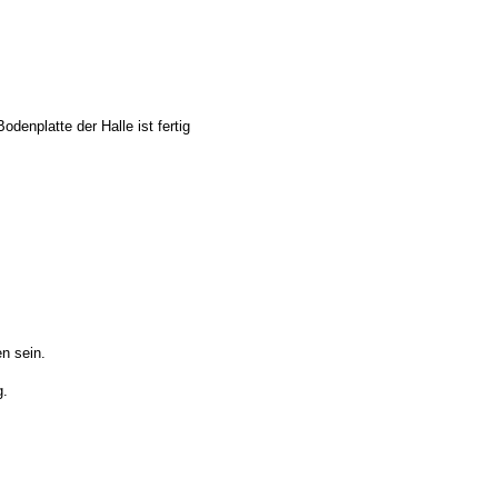
denplatte der Halle ist fertig
en sein.
g.