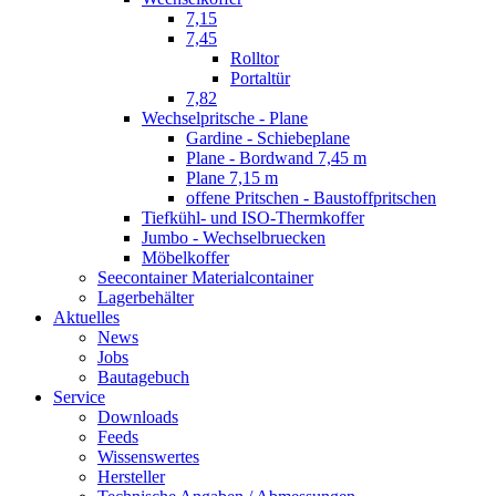
7,15
7,45
Rolltor
Portaltür
7,82
Wechselpritsche - Plane
Gardine - Schiebeplane
Plane - Bordwand 7,45 m
Plane 7,15 m
offene Pritschen - Baustoffpritschen
Tiefkühl- und ISO-Thermkoffer
Jumbo - Wechselbruecken
Möbelkoffer
Seecontainer Materialcontainer
Lagerbehälter
Aktuelles
News
Jobs
Bautagebuch
Service
Downloads
Feeds
Wissenswertes
Hersteller