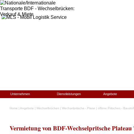
Unternehmen
Dienstleistungen
Angebote
Home
|
Angebote
|
Wechselbrücken
|
Wechselpritsche - Plane
|
offene Pritschen - Baustof
Vermietung von BDF-Wechselpritsche Plateau 