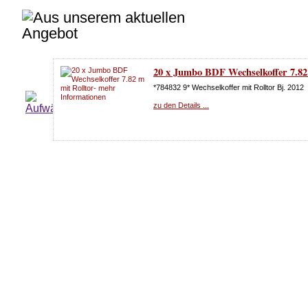
20 x Jumbo BDF Wechselkoffer 7.82
*784832 9* Wechselkoffer mit Rolltor Bj. 2012
zu den Details ...
BDF Stahlkoffer mit Rolltor 7,45 m
*600181 0* kran - und stapelbar
zu den Details ...
Vermietung - Jumbo BDF Wechselko
mit Rolltor und Klapptische
Wechselkoffer mit Rolltor CODE XL Bj. 2014
zu den Details ...