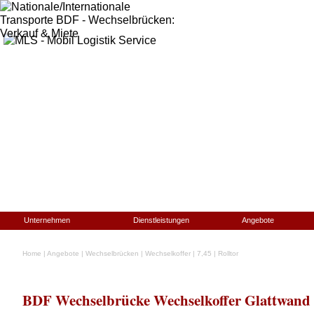
Unternehmen
Dienstleistungen
Angebote
Home
|
Angebote
|
Wechselbrücken
|
Wechselkoffer
|
7,45
|
Rolltor
BDF Wechselbrücke Wechselkoffer Glattwand 