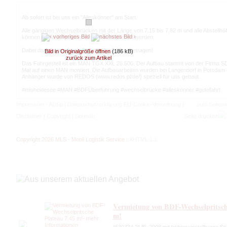
Ab sofort ist bei uns ein "Alleskönner" am Start.
Alle gängigen Wechselbrücken mit der Länge von 7,15 bis 7,82 m und alle Abstellhö
können damit aufgenommen und transportiert werden.
Dabei darf die maximale Außenhöhe 3,15 m betragen!
Bild in Originalgröße öffnen
(186 kB)
zurück zum Artikel
Das Fahrgestell ist ein MAN TGX XXL 26.500. Der Aufbau stammt von der Firma 
Mal auf einen MAN montiert. Die Aufbauarbeiten wurden bei Langendorf in Potsdam 
Anhänger wurde von REDOS (www.redos.pl/de/) speziell für uns gebaut.
#mlsheidesee #MAN #BDFÜberführung #wechselbrücke #alleskönner #gutefahrt
Impressum - ADSp
|
Datenschutzerklärung EU-Cookie-Verordnung
|
zum Seiten
Disclaimer
|
Copyright
|
Sitemap
Seite drucken
Copyright 2026 MLS - Mobil Logistik Service
|
XHTML 1.1
Vermietung von BDF-Wechselpritsch
m!