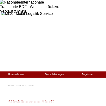
Unternehmen
Dienstleistungen
Angebote
Home
|
Aktuelles
|
News
Alleskönner am Start!