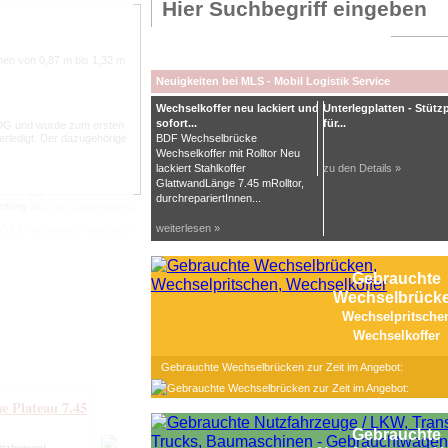
hen von 0,87 m bis 1,32 m
Neuigkeiten bei MLS - Mobil Logistik Service
Wechselkoffer neu lackiert und
Unterlegplatten - Stütz
sofort...
für...
SDG und wurde zum ersten
erledigt. Der dazugehörige
BDF Wechselbrücke
Wechselkoffer mit Rolltor Neu
lackiert Stahlkoffer
zu den Details »
GlattwandLänge 7.45 mRolltor,
durchrepariertInnen...
anfang
weiterlesen »
Gebrauchte
Wechselbrück
Wechselpritsche
Wechselkoffer
Gebrauchte Wechselbrücken zur Zeit im Angebot:
e Plateau 7.45
Gebrauchte