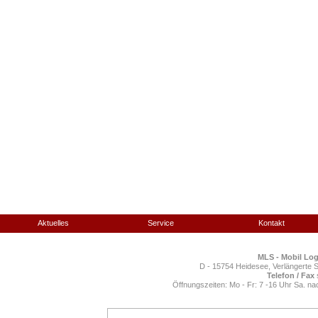
Aktuelles
Service
Kontakt
MLS
-
M
obil
L
og
D - 15754 Heidesee, Verlängerte 
Telefon / Fax
Öffnungszeiten: Mo - Fr: 7 -16 Uhr Sa. n