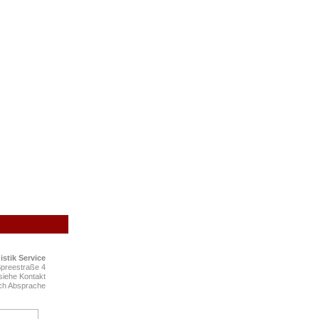
istik
S
ervice
Spreestraße 4
siehe Kontakt
ach Absprache