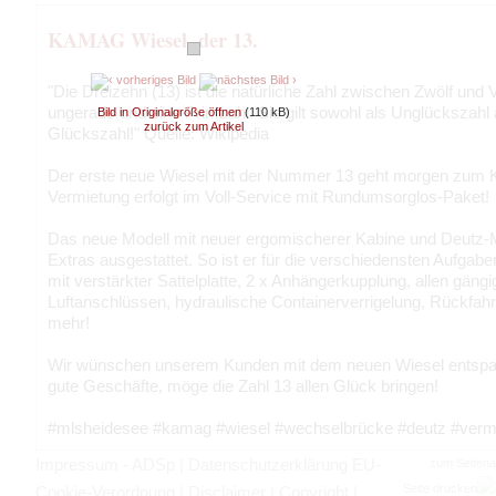
KAMAG Wiesel, der 13.
"Die Dreizehn (13) ist die natürliche Zahl zwischen Zwölf und V
ungerade und eine Primzahl. Sie gilt sowohl als Unglückszahl 
Bild in Originalgröße öffnen
(110 kB)
zurück zum Artikel
Glückszahl!" Quelle: Wikipedia
Der erste neue Wiesel mit der Nummer 13 geht morgen zum 
Vermietung erfolgt im Voll-Service mit Rundumsorglos-Paket!
Das neue Modell mit neuer ergomischerer Kabine und Deutz-Mo
Extras ausgestattet. So ist er für die verschiedensten Aufgab
mit verstärkter Sattelplatte, 2 x Anhängerkupplung, allen gäng
Luftanschlüssen, hydraulische Containerverrigelung, Rückfa
mehr!
Wir wünschen unserem Kunden mit dem neuen Wiesel entspan
gute Geschäfte, möge die Zahl 13 allen Glück bringen!
#mlsheidesee #kamag #wiesel #wechselbrücke #deutz #vermi
Impressum - ADSp
|
Datenschutzerklärung EU-
zum Seiten
Seite drucken
Cookie-Verordnung
|
Disclaimer
|
Copyright
|