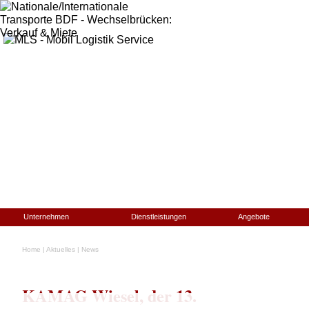
Unternehmen
Dienstleistungen
Angebote
Home
|
Aktuelles
|
News
KAMAG Wiesel, der 13.