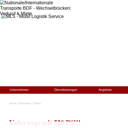
Unternehmen
Dienstleistungen
Angebote
Home
|
Aktuelles
|
News
Unterwegs mit 520 PS!!!