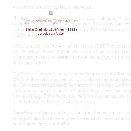
Ab sofort sind wir mit 520 PS unterwegs!!!
Mit dem brandneuen D 38 Motor (R 6, 15,2 l Hubraum., 2.5
verspricht der Hersteller MAN noch mehr Effiziens bei gestie
Der erste Eindruck war viel versprechend! Der Motorklang, di
Bild in Originalgröße öffnen
(438 kB)
zurück zum Artikel
Durchzugskraft begeistern.
Bei dem neuen LKW handelt es sich um ein BDF-Fahrzeug
XXL 26.520 mit EURO-6-Motor. Bei der Kaufentscheidung wur
Wirtschaftlichkeit, Umweltfreundlichkeit und auf optimale Arbe
den Fahrer gelegt.
Der Einsatz eines vollautomatisierten Getriebes (MAN-Tipmatic
(MAN-Brakematic), des abstandsgeregelten Tempomaten (ACC
und Notbremsassitent sowie Scheinwerfer mit Xenon-Licht erh
im Straßenverkehr und unterstützen den Fahrer bei seiner tägl
Das großzügige Fahrerhaus XXL mit Standklimaanlage und S
ermöglichen dem Fahrer erholsame Pausen.
Der Wechselrahmen wurde von der Firma Sonntag in Lennesta
ermöglicht die Aufnahme von Wechselbrücken bis zu einer A
m und einer Länge von 7,45 m.