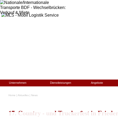
Unternehmen
Dienstleistungen
Angebote
Home
|
Aktuelles
|
News
17. Country - und Truckerfest in Friede