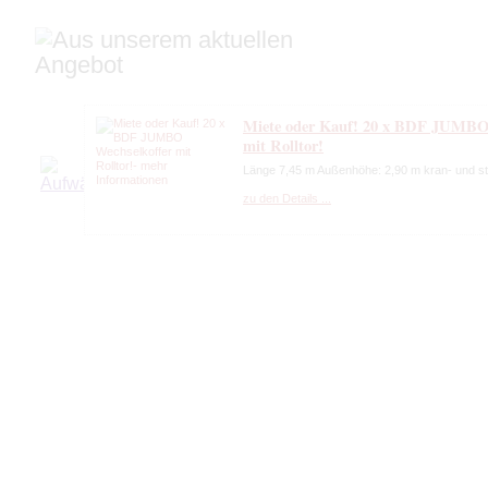
Miete oder Kauf! 20 x BDF JUMBO 
mit Rolltor!
Länge 7,45 m Außenhöhe: 2,90 m kran- und st
zu den Details ...
JUMBO - BDF Wechselkoffer mit Ro
*610249 8* Baujahr 12/2005
zu den Details ...
BDF Wechselkoffer 7,45 m mit Rollt
zu den Details ...