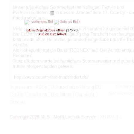
Unser alljährliches Sommerfest mit Kollegen, Familie und
Partnern richteten wir in diesem Jahr auf dem 17. Country - un
Friedersdorf aus.
Viele schöne Trucks begeisterten und sorgten für genügend G
Bild in Originalgröße öffnen
(175 kB)
live Countrymusik wurde ausgiebig das Tanzbein beschwunge
zurück zum Artikel
konnte aus 65 m Höhe das gesamte Festgelände und alle Tru
werden.
Als Höhepunkt trat die Band "REDNEX" auf. Der Auftritt enttäu
Besucher.
Trotz alledem wurde bei herrlichem Sommerwetter und guter La
frühen Morgenstunden gefeiert.
http://www.countryfest-friedersdorf.de/
Impressum - ADSp
|
Datenschutzerklärung EU-
zum Seiten
Seite drucken
Cookie-Verordnung
|
Disclaimer
|
Copyright
|
Sitemap
Copyright 2026 MLS - Mobil Logistik Service
|
XHTML 1.1