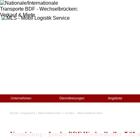
Unternehmen
Dienstleistungen
Angebote
Home
|
Angebote
|
Wechselbrücken
|
Jumbo - Wechselbruecken
Vermietung - Jumbo BDF Wechselkoffer 7.82 m