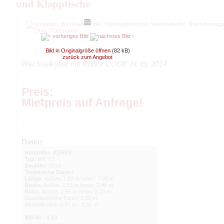
und Klapptische
Bild in Originalgröße öffnen
(82 kB)
zurück zum Angebot
Wechselkoffer mit Rolltor CODE XL Bj. 2014
Preis:
Mietpreis auf Anfrage!
( )
Daten:
Hersteller: KEREX
Typ:
WK 7,7
Baujahr:
2014
Technische Daten:
Länge:
Außen: 7,82 m Innen: 7,68 m
Breite:
Außen: 2,55 m Innen: 2,48 m
Höhe:
Außen: 2,95 m Innen: 2,71 m
Durchladehöhe Türen: 2,55 m
Abstellhöhe:
0,97 m - 1,32 m
WB-Nr.: S 13