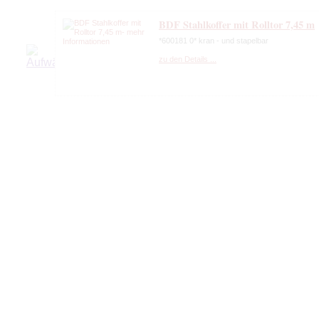
BDF Stahlkoffer mit Rolltor 7,45 m
*600181 0* kran - und stapelbar
zu den Details ...
BDF Wechselbrücke mit Rolltor 7
neu!!!
*547300* Bj. 2012
zu den Details ...
*Vermietung* von BDF-Wechselprits
Edscha und Gardine! Miete ab 1 Ta
zu den Details ...
BDF Wechselbrücke Stahlkoffer Gla
Rolltor 7,45 m
*MLS 9105* Bj. 2000