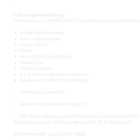
Fahrzeugbeschreibung:
Vermietung von JUMBO BDF
Wechselbrücke Wechselkoffer m
Stahlkoffer Glattwand
Kran - und stapelbar
Länge 7.82 m
Rolltor
Innen Schlüssellochblech
Klapptische
Siebdruckboden
8 x Zurröse im Boden eingelassen
neutral weiß OHNE Beschriftung!
merhmals vorhanden!
Anlieferung bundesweit möglich!
*** Wir haben ständig größere Stückzahlen verschiedener Hers
Ausführungen zum Verkauf oder zur MIETE im Bestand !!!
Alle Preise netto zzgl gesetzl. Mwst