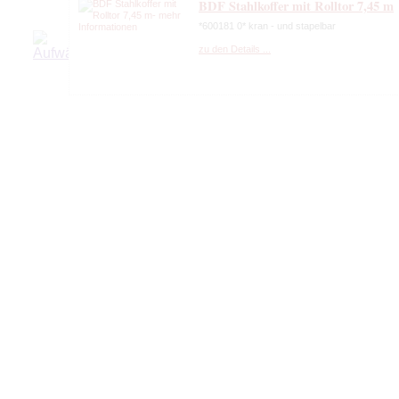
BDF Stahlkoffer mit Rolltor 7,45 m
*600181 0* kran - und stapelbar
zu den Details ...
Jumbo BDF Wechselkoffer 7.82 m mi
*784832 9* Wechselkoffer mit Rolltor Bj. 2012
zu den Details ...
Vermietung - Jumbo BDF Wechselko
mit Rolltor und Klapptische
Wechselkoffer mit Rolltor CODE XL Bj. 2014
zu den Details ...
Vermietung BDF Jumbo Möbelkoffe
*MLS 3527* Portaltüren
zu den Details ...