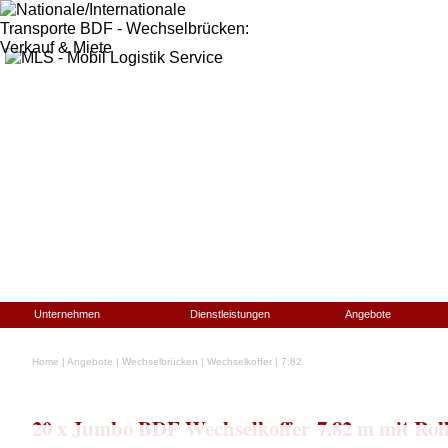
Unternehmen
Dienstleistungen
Angebote
Home
|
Angebote
|
Wechselbrücken
|
Wechselkoffer
|
7,82
20 x Jumbo BDF Wechselkoffer 7.82 m mit Roll