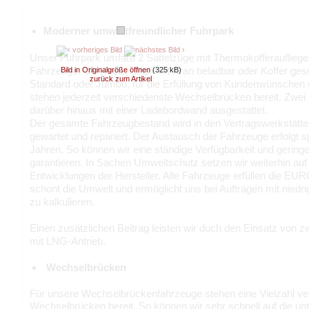
Moderner umweltfreundlicher Fuhrpark
Unser Fuhrpark umfaßt 2 Sattelzüge mit Thermokofferauflieg
Fahrzeuge. Ob Plane, offen mit Kran beladbar oder Koffer ges
Bild in Originalgröße öffnen
(325 kB)
zurück zum Artikel
Standard oder Jumbo, für die Erfüllung von Kundenwünschen
stehen jederzeit verschiedenste Wechselbrücken bereit. Zwei
darüber hinaus mit einer Ladebordwand ausgestattet.
Der gesamte Fahrzeugbestand wird in den Vertragswerkstätten
gewartet und repariert. Der Austausch der Fahrzeuge erfolgt 
Jahren. So können wir eine ständige Verfügbarkeit und geringe
garantieren. In Sachen Umweltschutz setzen wir weiterhin auf
Entwicklungen der Hersteller. Alle Fahrzeuge erfüllen die E
schont die Umwelt und ermöglicht uns bei Aufträgen mit niedr
zu kalkulieren.
Einen zusätzlichen Beitrag leisten wir duch den Einsatz vo
mit LNG-Antrieb.
Wechselbrücken
Für unsere Wechselbrückenfahrzeuge stehen eine Vielzahl ve
Wechselbrücken bereit. So können wir sehr schnell auf die un