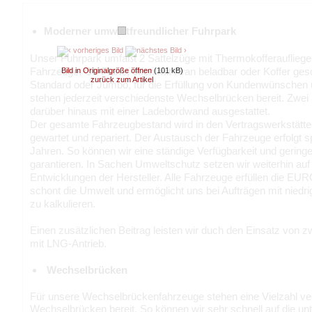
Moderner umweltfreundlicher Fuhrpark
Unser Fuhrpark umfaßt 2 Sattelzüge mit Thermokofferauflieg
Fahrzeuge. Ob Plane, offen mit Kran beladbar oder Koffer ges
Bild in Originalgröße öffnen
(101 kB)
zurück zum Artikel
Standard oder Jumbo, für die Erfüllung von Kundenwünschen
stehen jederzeit verschiedenste Wechselbrücken bereit. Zwei
darüber hinaus mit einer Ladebordwand ausgestattet.
Der gesamte Fahrzeugbestand wird in den Vertragswerkstätten
gewartet und repariert. Der Austausch der Fahrzeuge erfolgt 
Jahren. So können wir eine ständige Verfügbarkeit und geringe
garantieren. In Sachen Umweltschutz setzen wir weiterhin auf
Entwicklungen der Hersteller. Alle Fahrzeuge erfüllen die E
schont die Umwelt und ermöglicht uns bei Aufträgen mit niedr
zu kalkulieren.
Einen zusätzlichen Beitrag leisten wir duch den Einsatz vo
mit LNG-Antrieb.
Wechselbrücken
Für unsere Wechselbrückenfahrzeuge stehen eine Vielzahl ve
Wechselbrücken bereit. So können wir sehr schnell auf die un