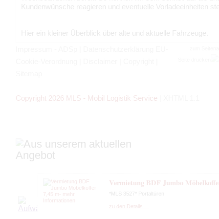
Kundenwünsche reagieren und eventuelle Vorladeeinheiten ste
Hier ein kleiner Überblick über alte und aktuelle Fahrzeuge.
Impressum - ADSp
|
Datenschutzerklärung EU-
zum Seiten
Seite drucken
Cookie-Verordnung
|
Disclaimer
|
Copyright
|
Sitemap
Copyright 2026 MLS - Mobil Logistik Service
|
XHTML 1.1
Vermietung BDF Jumbo Möbelkoffe
*MLS 3527* Portaltüren
zu den Details ...