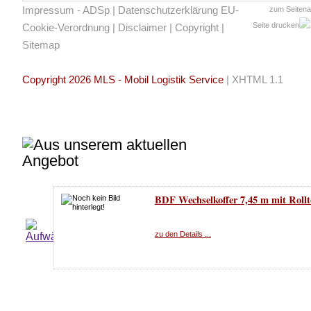
Impressum - ADSp
|
Datenschutzerklärung EU-
zum Seiten
Seite drucken
Cookie-Verordnung
|
Disclaimer
|
Copyright
|
Sitemap
Copyright 2026 MLS - Mobil Logistik Service
|
XHTML 1.1
BDF Wechselkoffer 7,45 m mit Rollt
zu den Details ...
BDF Stahlkoffer Wechselbrücke Gla
Rolltor 7,45 m
*476575* Bj. 2007