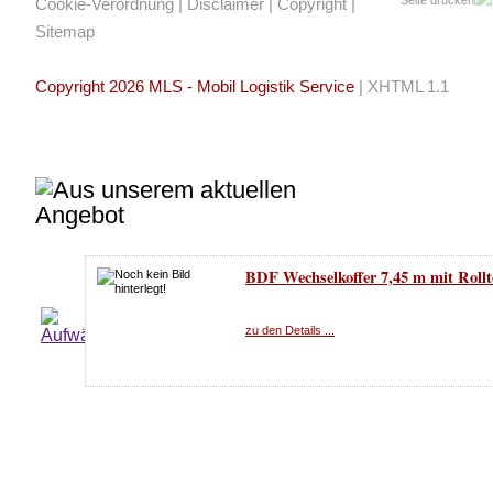
Cookie-Verordnung
|
Disclaimer
|
Copyright
|
Sitemap
Copyright 2026 MLS - Mobil Logistik Service
|
XHTML 1.1
BDF Wechselkoffer 7,45 m mit Rollt
zu den Details ...
BDF Wechselbrücke Stahlkoffer Gla
Rolltor 7,45 m
*MLS 9105* Bj. 2000
zu den Details ...