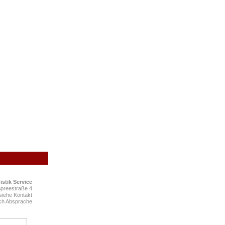
istik
S
ervice
Spreestraße 4
siehe Kontakt
ach Absprache