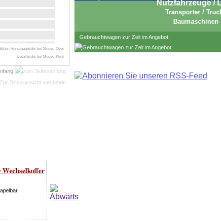
Nutzfahrzeuge /
Transporter / Truc
Baumaschinen
Gebrauchtwagen zur Zeit im Angebot:
ilder: Vorschaubilder bei Mouse-Over
Detailbilder bei Mouse-Klick
anfang
Wechselkoffer
apelbar