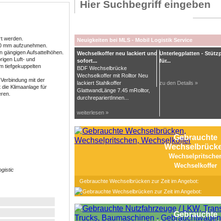
rt werden.
Neuigkeiten bei MLS - Mobil Logistik Service
600 mm aufzunehmen.
en gängigen Aufsattelhöhen.
Wechselkoffer neu lackiert und
Unterlegplatten - Stütz
rigen Luft- und
sofort...
für...
 tiefgekuppelten
BDF Wechselbrücke
Wechselkoffer mit Rolltor Neu
 Verbindung mit der
lackiert Stahlkoffer
zu den Details »
die Klimaanlage für
GlattwandLänge 7.45 mRolltor,
eren.
durchrepariertInnen...
weiterlesen »
Gebrauchte
Wechselbrück
Wechselpritsche
Wechselkoffer
gistic
Gebrauchte Wechselbrücken zur Zeit im Angebot:
Gebrauchte