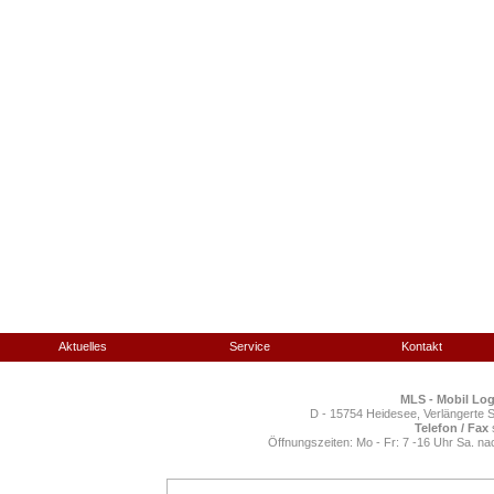
Aktuelles
Service
Kontakt
MLS
-
M
obil
L
og
D - 15754 Heidesee, Verlängerte 
Telefon / Fax
Öffnungszeiten: Mo - Fr: 7 -16 Uhr Sa. n