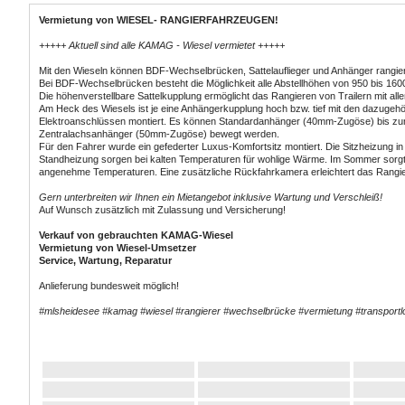
Vermietung von WIESEL- RANGIERFAHRZEUGEN!
+++++ Aktuell sind alle KAMAG - Wiesel vermietet +++++
Mit den Wieseln können BDF-Wechselbrücken, Sattelauflieger und Anhänger rangie
Bei BDF-Wechselbrücken besteht die Möglichkeit alle Abstellhöhen von 950 bis 1
Die höhenverstellbare Sattelkupplung ermöglicht das Rangieren von Trailern mit all
Am Heck des Wiesels ist je eine Anhängerkupplung hoch bzw. tief mit den dazugehö
Elektroanschlüssen montiert. Es können Standardanhänger (40mm-Zugöse) bis zum
Zentralachsanhänger (50mm-Zugöse) bewegt werden.
Für den Fahrer wurde ein gefederter Luxus-Komfortsitz montiert. Die Sitzheizung in
Standheizung sorgen bei kalten Temperaturen für wohlige Wärme. Im Sommer sorgt 
angenehme Temperaturen. Eine zusätzliche Rückfahrkamera erleichtert das Rangi
Gern unterbreiten wir Ihnen ein Mietangebot inklusive Wartung und Verschleiß!
Auf Wunsch zusätzlich mit Zulassung und Versicherung!
Verkauf von gebrauchten KAMAG-Wiesel
Vermietung von Wiesel-Umsetzer
Service, Wartung, Reparatur
Anlieferung bundesweit möglich!
#mlsheidesee #kamag #wiesel #rangierer #wechselbrücke #vermietung #transportlo