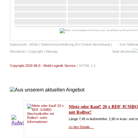
B
Impressum - ADSp
|
Datenschutzerklärung EU-Cookie-Verordnung
|
zum Seiten
Disclaimer
|
Copyright
|
Sitemap
Seite drucken
Copyright 2026 MLS - Mobil Logistik Service
|
XHTML 1.1
Miete oder Kauf! 20 x BDF JUMBO 
mit Rolltor!
Länge 7,45 m Außenhöhe: 2,90 m kran- und st
zu den Details ...