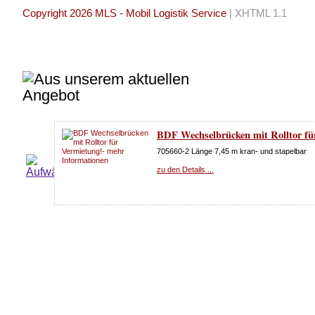
Copyright 2026 MLS - Mobil Logistik Service
|
XHTML 1.1
BDF Wechselbrücken mit Rolltor fü
705660-2 Länge 7,45 m kran- und stapelbar
zu den Details ...
Unterlegplatten - Stützplatten - Unte
Wechselbrücken, Wohnwagen und vi
zu den Details ...
Vermietung - Jumbo BDF Wechselko
mit Rolltor und Klapptische